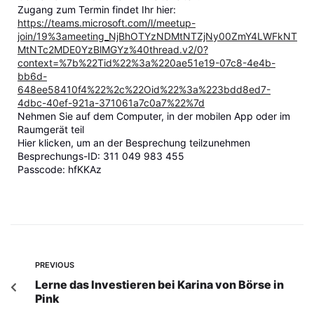
Zugang zum Termin findet Ihr hier:
https://teams.microsoft.com/l/meetup-
join/19%3ameeting_NjBhOTYzNDMtNTZjNy00ZmY4LWFkNT
MtNTc2MDE0YzBlMGYz%40thread.v2/0?
context=%7b%22Tid%22%3a%220ae51e19-07c8-4e4b-
bb6d-
648ee58410f4%22%2c%22Oid%22%3a%223bdd8ed7-
4dbc-40ef-921a-371061a7c0a7%22%7d
Nehmen Sie auf dem Computer, in der mobilen App oder im
Raumgerät teil
Hier klicken, um an der Besprechung teilzunehmen
Besprechungs-ID: 311 049 983 455
Passcode: hfKKAz
PREVIOUS
Lerne das Investieren bei Karina von Börse in
Pink